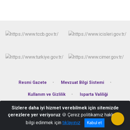
Resmi Gazete
Mevzuat Bilgi Sistemi
Kullanım ve Gizlilik
Isparta Valiliği
Sizlere daha iyi hizmet verebilmek için sitemizde
Hasanbey Mahallesi Çaldıran2 Sokak No:11 Keçiborlu/Isparta
çerezlere yer veriyoruz
🍪 Çerez politikamız hakkında
0246 541 40 06
bilgi edinmek için
tıklayınız
Kabul et