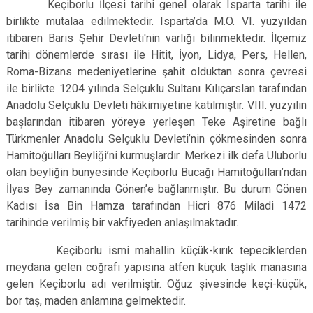
Keçiborlu İlçesi tarihi genel olarak Isparta tarihi ile
birlikte mütalaa edilmektedir. Isparta’da M.Ö. VI. yüzyıldan
itibaren Baris Şehir Devleti'nin varlığı bilinmektedir. İlçemiz
tarihi dönemlerde sırası ile Hitit, İyon, Lidya, Pers, Hellen,
Roma-Bizans medeniyetlerine şahit olduktan sonra çevresi
ile birlikte 1204 yılında Selçuklu Sultanı Kılıçarslan tarafından
Anadolu Selçuklu Devleti hâkimiyetine katılmıştır. VIII. yüzyılın
başlarından itibaren yöreye yerleşen Teke Aşiretine bağlı
Türkmenler Anadolu Selçuklu Devleti’nin çökmesinden sonra
Hamitoğulları Beyliği’ni kurmuşlardır. Merkezi ilk defa Uluborlu
olan beyliğin bünyesinde Keçiborlu Bucağı Hamitoğulları’ndan
İlyas Bey zamanında Gönen’e bağlanmıştır. Bu durum Gönen
Kadısı İsa Bin Hamza tarafından Hicri 876 Miladi 1472
tarihinde verilmiş bir vakfiyeden anlaşılmaktadır.
Keçiborlu ismi mahallin küçük-kırık tepeciklerden
meydana gelen coğrafi yapısına atfen küçük taşlık manasına
gelen Keçiborlu adı verilmiştir. Oğuz şivesinde keçi-küçük,
bor taş, maden anlamına gelmektedir.