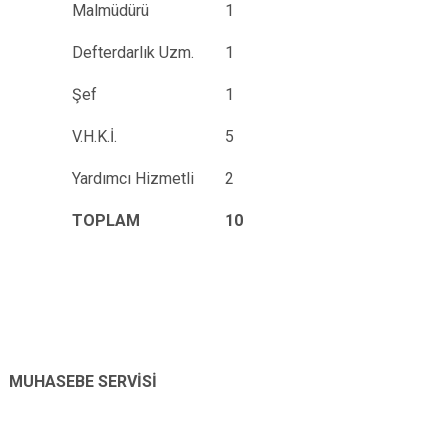
Malmüdürü
1
Defterdarlık Uzm.
1
Şef
1
V.H.K.İ.
5
Yardımcı Hizmetli
2
TOPLAM
10
MUHASEBE SERVİSİ