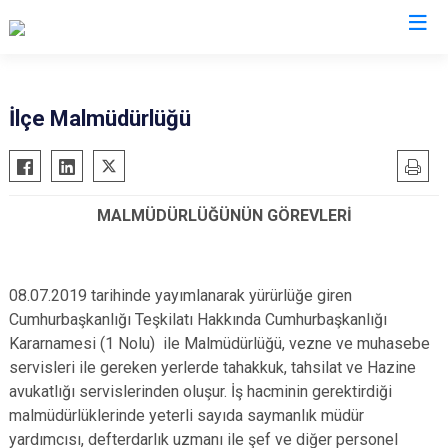
Isparta
İlçe Malmüdürlüğü
Atabey
Senirkent
Eğirdir
Sütçüler
MALMÜDÜRLÜĞÜNÜN GÖREVLERİ
Gelendost
Uluborlu
Gönen
Yalvaç
Keçiborlu
Yenişarbademli
08.07.2019 tarihinde yayımlanarak yürürlüğe giren
Şarkikaraağaç
Aksu
Cumhurbaşkanlığı Teşkilatı Hakkında Cumhurbaşkanlığı
Kararnamesi (1 Nolu) ile Malmüdürlüğü, vezne ve muhasebe
servisleri ile gereken yerlerde tahakkuk, tahsilat ve Hazine
avukatlığı servislerinden oluşur. İş hacminin gerektirdiği
malmüdürlüklerinde yeterli sayıda saymanlık müdür
yardımcısı, defterdarlık uzmanı ile şef ve diğer personel